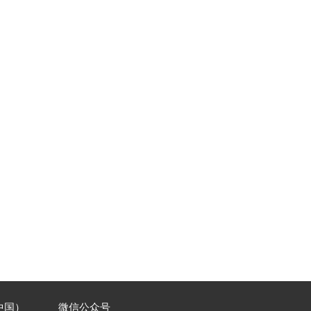
中国）
微信公众号