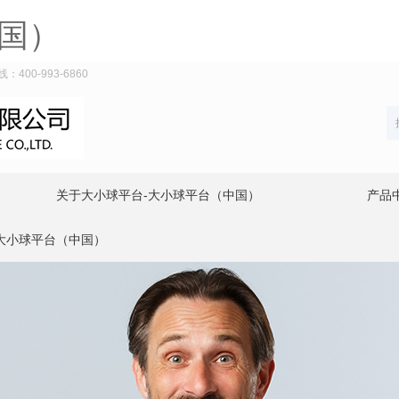
国）
0-993-6860
关于大小球平台-大小球平台（中国）
产品
大小球平台（中国）